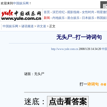
欢迎来到
中国娱乐网
！
首页
-
演艺经纪
-
观影指南
-
女性时尚
-
明星微
新闻
-
内地娱乐
-
港台娱乐
-
日本娱乐
-
韩国娱
中国娱乐网
>
谜语频道
>
诗文迷
> 正文
无头尸--打一诗词句
http://www.yule.com.cn
2008/1/26 14:34:20
中
谜面：无头尸
打一
诗词句
作者
迷底：