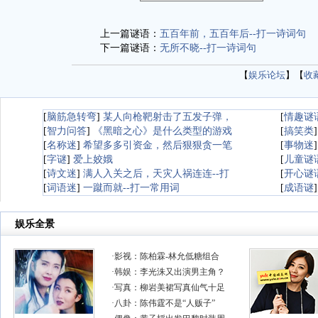
上一篇谜语：
五百年前，五百年后--打一诗词句
下一篇谜语：
无所不晓--打一诗词句
【
娱乐论坛
】【
收
[
脑筋急转弯
]
某人向枪靶射击了五发子弹，
[
情趣谜
[
智力问答
]
《黑暗之心》是什么类型的游戏
[
搞笑类
[
名称迷
]
希望多多引资金，然后狠狠贪一笔
[
事物迷
[
字谜
]
爱上姣娥
[
儿童谜
[
诗文迷
]
满人入关之后，天灾人祸连连--打
[
开心谜
[
词语迷
]
一蹴而就--打一常用词
[
成语谜