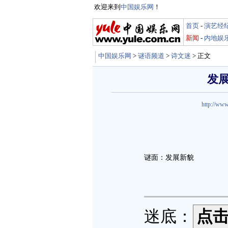
欢迎来到
中国娱乐网
！
首页
-
演艺经
新闻
-
内地娱
中国娱乐网
>
谜语频道
>
诗文迷
> 正文
发展
http://www
谜面：发展新貌
迷底：