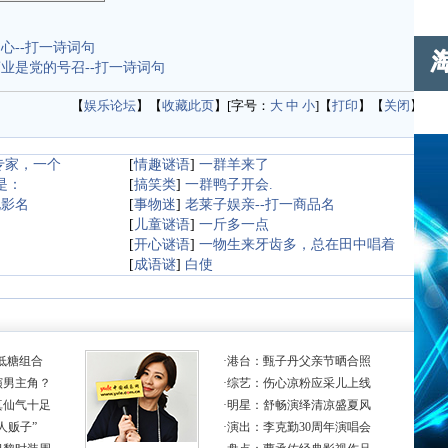
心--打一诗词句
业是党的号召--打一诗词句
【
娱乐论坛
】【
收藏此页
】[字号：
大
中
小
]【
打印
】【
关闭
】
专家，一个
[
情趣谜语
]
一群羊来了
是：
[
搞笑类
]
一群鸭子开会.
电影名
[
事物迷
]
老莱子娱亲--打一商品名
[
儿童谜语
]
一斤多一点
[
开心谜语
]
一物生来牙齿多，总在田中唱着
[
成语谜
]
白使