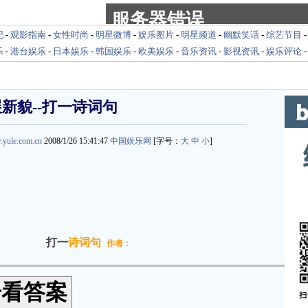
纪
-
观影指南
-
女性时尚
-
明星微博
-
娱乐图片
-
明星频道
-
幽默笑话
-
综艺节目
乐
-
港台娱乐
-
日本娱乐
-
韩国娱乐
-
欧美娱乐
-
音乐资讯
-
影视资讯
-
娱乐评论
新貌--打一诗词句
.yule.com.cn
2008/1/26 15:41:47
中国娱乐网
[字号：
大
中
小
]
打一
诗词句
作者：