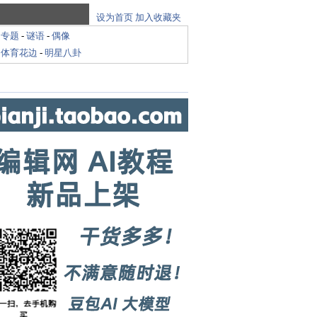
设为首页
加入收藏夹
-
专题
-
谜语
-
偶像
-
体育花边
-
明星八卦