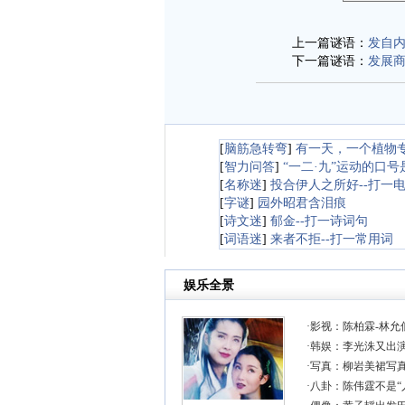
上一篇谜语：
发自内
下一篇谜语：
发展商
[
脑筋急转弯
]
有一天，一个植物
[
智力问答
]
“一二·九”运动的口号
[
名称迷
]
投合伊人之所好--打一
[
字谜
]
园外昭君含泪痕
[
诗文迷
]
郁金--打一诗词句
[
词语迷
]
来者不拒--打一常用词