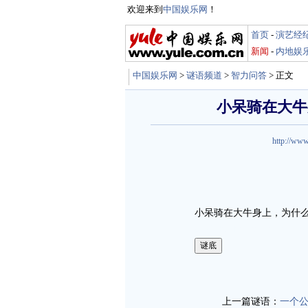
欢迎来到
中国娱乐网
！
首页
-
演艺经
新闻
-
内地娱
中国娱乐网
>
谜语频道
>
智力问答
> 正文
小呆骑在大牛
http://www
小呆骑在大牛身上，为什
娱乐谜语http://miyu.yule.co
上一篇谜语：
一个公