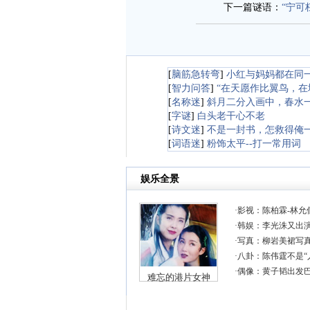
下一篇谜语：
“宁可
[
脑筋急转弯
]
小红与妈妈都在同
[
智力问答
]
“在天愿作比翼鸟，在
[
名称迷
]
斜月二分入画中，春水
[
字谜
]
白头老干心不老
[
诗文迷
]
不是一封书，怎救得俺
[
词语迷
]
粉饰太平--打一常用词