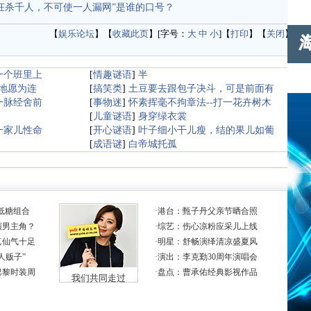
枉杀千人，不可使一人漏网”是谁的口号？
【
娱乐论坛
】【
收藏此页
】[字号：
大
中
小
]【
打印
】【
关闭
】
一个班里上
[
情趣谜语
]
半
地愿为连
[
搞笑类
]
土豆要去跟包子决斗，可是前面有
一脉经舍前
[
事物迷
]
怀素挥毫不拘章法--打一花卉树木
[
儿童谜语
]
身穿绿衣裳
一家儿性命
[
开心谜语
]
叶子细小干儿瘦，结的果儿如葡
[
成语谜
]
白帝城托孤