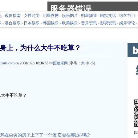
纪
-
观影指南
-
女性时尚
-
明星微博
-
娱乐图片
-
明星频道
-
幽默笑话
-
综艺节目
乐
-
港台娱乐
-
日本娱乐
-
韩国娱乐
-
欧美娱乐
-
音乐资讯
-
影视资讯
-
娱乐评论
身上，为什么大牛不吃草？
.yule.com.cn
2008/1/26 16:36:55
中国娱乐网
[字号：
大
中
小
]
么大牛不吃草？
m.cn
鸡在尖尖的房子上下了一个蛋,它会往哪边掉呢?