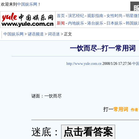
欢迎来到
中国娱乐网
！
首页
-
演艺经纪
-
观影指南
-
女性时尚
-
明星微
新闻
-
内地娱乐
-
港台娱乐
-
日本娱乐
-
韩国娱
中国娱乐网
>
谜语频道
>
词语迷
> 正文
一饮而尽--打一常用词
http://www.yule.com.cn
2008/1/26 17:27:56
中
谜面：一饮而尽
打一
常用词
作者
迷底：