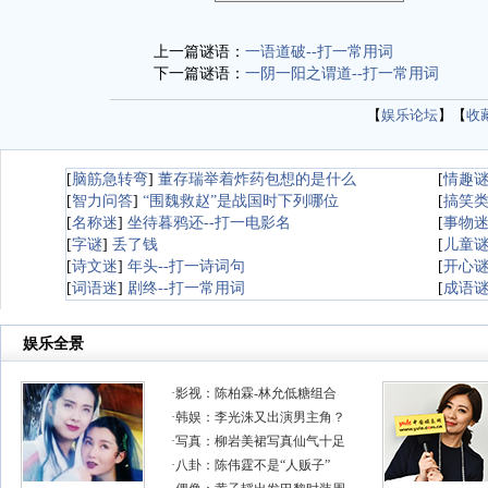
上一篇谜语：
一语道破--打一常用词
下一篇谜语：
一阴一阳之谓道--打一常用词
【
娱乐论坛
】【
收
[
脑筋急转弯
]
董存瑞举着炸药包想的是什么
[
情趣
[
智力问答
]
“围魏救赵”是战国时下列哪位
[
搞笑
[
名称迷
]
坐待暮鸦还--打一电影名
[
事物
[
字谜
]
丢了钱
[
儿童
[
诗文迷
]
年头--打一诗词句
[
开心
[
词语迷
]
剧终--打一常用词
[
成语