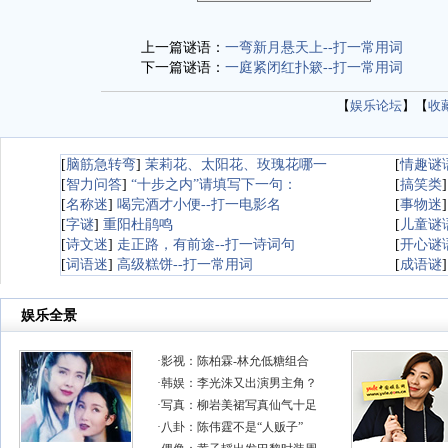
上一篇谜语：
一弯新月悬天上--打一常用词
下一篇谜语：
一庭紧闭红扑簌--打一常用词
【
娱乐论坛
】【
收
[
脑筋急转弯
]
茉莉花、太阳花、玫瑰花哪一
[
情趣谜
[
智力问答
]
“十步之内”请填写下一句：
[
搞笑类
[
名称迷
]
喝完酒才小便--打一电影名
[
事物迷
[
字谜
]
重阳杜鹃鸣
[
儿童谜
[
诗文迷
]
走正路，有前途--打一诗词句
[
开心谜
[
词语迷
]
高级糕饼--打一常用词
[
成语谜