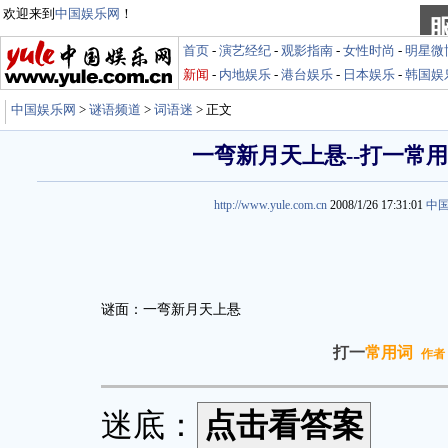
欢迎来到
中国娱乐网
！
首页
-
演艺经纪
-
观影指南
-
女性时尚
-
明星微
新闻
-
内地娱乐
-
港台娱乐
-
日本娱乐
-
韩国娱
中国娱乐网
>
谜语频道
>
词语迷
> 正文
一弯新月天上悬--打一常
http://www.yule.com.cn
2008/1/26 17:31:01
中
谜面：一弯新月天上悬
打一
常用词
作者
迷底：