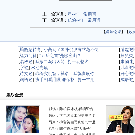
上一篇谜语：
星--打一常用词
下一篇谜语：
信箱--打一常用词
【
娱乐论坛
】【
收
[
脑筋急转弯
]
小高到了国外仍没有丝毫不便
[
情趣谜
[
智力问答
]
“五岳之首”是哪座山？
[
搞笑类
[
名称迷
]
我放二鸟出囚笼--打一动物名
[
事物迷
[
字谜
]
水池亮底
[
儿童谜
[
诗文迷
]
狼着实机智，莫名，我就喜欢你--
[
开心谜
[
词语迷
]
执手相看泪眼·卷帘格--打一常用
[
成语谜