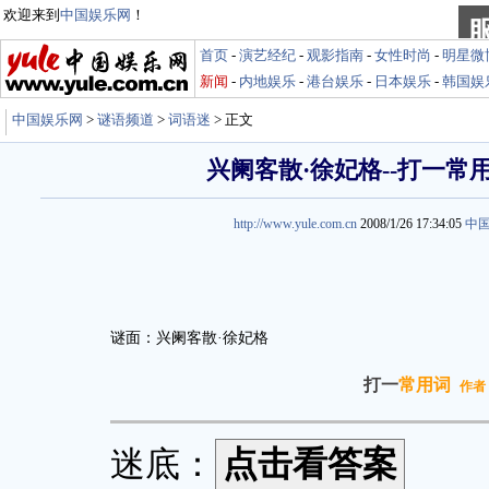
欢迎来到
中国娱乐网
！
首页
-
演艺经纪
-
观影指南
-
女性时尚
-
明星微
新闻
-
内地娱乐
-
港台娱乐
-
日本娱乐
-
韩国娱
中国娱乐网
>
谜语频道
>
词语迷
> 正文
兴阑客散·徐妃格--打一常
http://www.yule.com.cn
2008/1/26 17:34:05
中
谜面：兴阑客散·徐妃格
打一
常用词
作者
迷底：