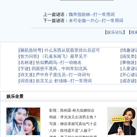
上一篇谜语：
魏帝指前林--打一常用词
下一篇谜语：
未可全抛一片心--打一常用词
【
娱乐论坛
】【
收
[
脑筋急转弯
]
什么东西从屁股里排出后还可
[
情趣谜
[
智力问答
]
《孔雀东南飞》最早见于:
[
搞笑类
[
名称迷
]
恰似鹦鹉鸟--打一动物名
[
事物迷
[
字谜
]
四面密不透风，中间常刮北风.
[
儿童谜
[
诗文迷
]
芦中舟子渡伍员--打一诗词句
[
开心谜
[
词语迷
]
欲言又止·虾须格--打一常用词
[
成语谜