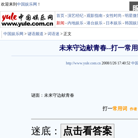
欢迎来到
中国娱乐网
！
首页
-
演艺经纪
-
观影指南
-
女性时尚
-
明星微
新闻
-
内地娱乐
-
港台娱乐
-
日本娱乐
-
韩国娱
中国娱乐网
>
谜语频道
>
词语迷
> 正文
未来守边献青春--打一常
http://www.yule.com.cn
2008/1/26 17:40:52
中
谜面：未来守边献青春
打一
常用词
作者
迷底：