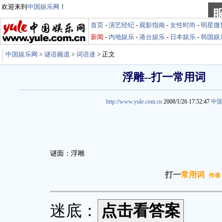
欢迎来到
中国娱乐网
！
首页
-
演艺经纪
-
观影指南
-
女性时尚
-
明星微
新闻
-
内地娱乐
-
港台娱乐
-
日本娱乐
-
韩国娱
中国娱乐网
>
谜语频道
>
词语迷
> 正文
浮雕--打一常用词
http://www.yule.com.cn
2008/1/26 17:52:47
中
谜面：浮雕
打一
常用词
作者
迷底：