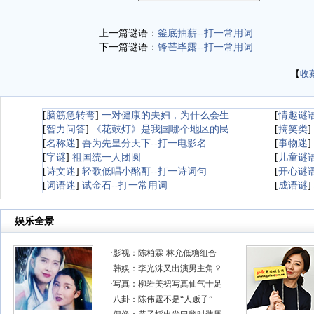
上一篇谜语：
釜底抽薪--打一常用词
下一篇谜语：
锋芒毕露--打一常用词
【
收
[
脑筋急转弯
]
一对健康的夫妇，为什么会生
[
情趣谜
[
智力问答
]
《花鼓灯》是我国哪个地区的民
[
搞笑类
]
[
名称迷
]
吾为先皇分天下--打一电影名
[
事物迷
]
[
字谜
]
祖国统一人团圆
[
儿童谜
[
诗文迷
]
轻歌低唱小酩酊--打一诗词句
[
开心谜
[
词语迷
]
试金石--打一常用词
[
成语谜
]