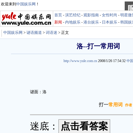
欢迎来到
中国娱乐网
！
首页
-
演艺经纪
-
观影指南
-
女性时尚
-
明星微
新闻
-
内地娱乐
-
港台娱乐
-
日本娱乐
-
韩国娱
中国娱乐网
>
谜语频道
>
词语迷
> 正文
洛--打一常用词
http://www.yule.com.cn
2008/1/26 17:54:32
中
谜面：洛
打一
常用词
作者
迷底：