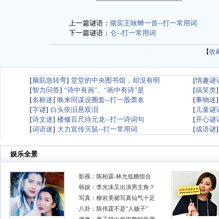
上一篇谜语：
骆宾王咏蝉一首--打一常用词
下一篇谜语：
仑--打一常用词
【
收
[
脑筋急转弯
]
堂堂的中央图书馆，却没有明
[
情趣谜
[
智力问答
]
“诗中有画”、“画中有诗”是
[
搞笑类
[
名称迷
]
唤来同谋设圈套--打一股票名
[
事物迷
[
字谜
]
白头依旧悬双泪
[
儿童谜
[
诗文迷
]
楼修百尺待元龙--打一诗词句
[
开心谜
[
词语迷
]
大力宣传灭鼠--打一常用词
[
成语谜