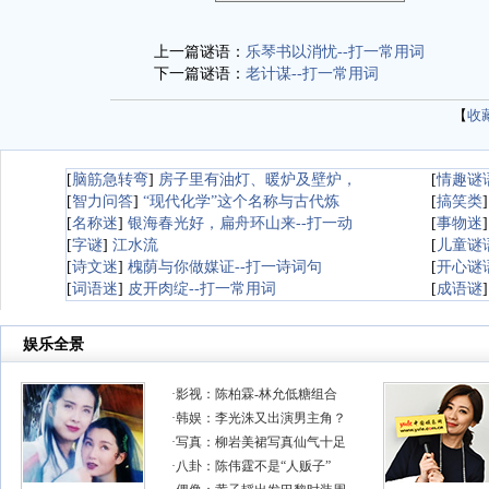
上一篇谜语：
乐琴书以消忧--打一常用词
下一篇谜语：
老计谋--打一常用词
【
收
[
脑筋急转弯
]
房子里有油灯、暖炉及壁炉，
[
情趣谜
[
智力问答
]
“现代化学”这个名称与古代炼
[
搞笑类
[
名称迷
]
银海春光好，扁舟环山来--打一动
[
事物迷
[
字谜
]
江水流
[
儿童谜
[
诗文迷
]
槐荫与你做媒证--打一诗词句
[
开心谜
[
词语迷
]
皮开肉绽--打一常用词
[
成语谜