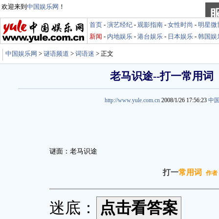
欢迎来到
中国娱乐网
！
首页
-
演艺经纪
-
观影指南
-
女性时尚
-
明星微
新闻
-
内地娱乐
-
港台娱乐
-
日本娱乐
-
韩国娱
中国娱乐网
>
谜语频道
>
词语迷
> 正文
老马识途--打一常用词
http://www.yule.com.cn
2008/1/26 17:56:23
中
谜面：老马识途
打一
常用词
作者
迷底：