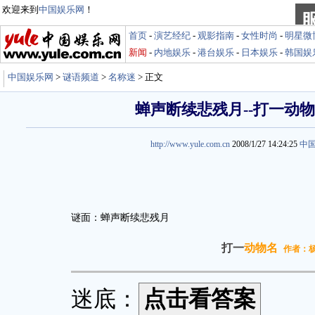
欢迎来到
中国娱乐网
！
首页
-
演艺经纪
-
观影指南
-
女性时尚
-
明星微
新闻
-
内地娱乐
-
港台娱乐
-
日本娱乐
-
韩国娱
中国娱乐网
>
谜语频道
>
名称迷
> 正文
蝉声断续悲残月--打一动
http://www.yule.com.cn
2008/1/27 14:24:25
中
谜面：蝉声断续悲残月
打一
动物名
作者：
迷底：