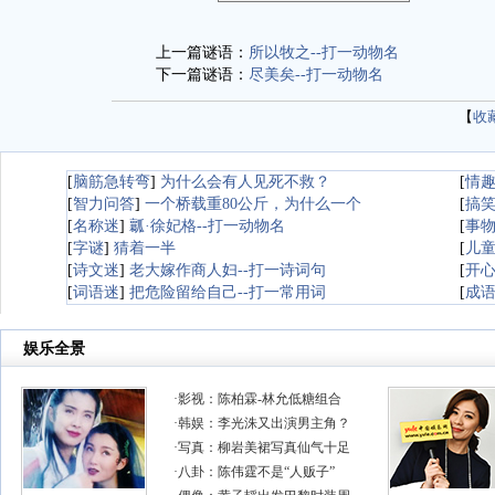
上一篇谜语：
所以牧之--打一动物名
下一篇谜语：
尽美矣--打一动物名
【
收
[
脑筋急转弯
]
为什么会有人见死不救？
[
情
[
智力问答
]
一个桥载重80公斤，为什么一个
[
搞
[
名称迷
]
瓤·徐妃格--打一动物名
[
事
[
字谜
]
猜着一半
[
儿
[
诗文迷
]
老大嫁作商人妇--打一诗词句
[
开
[
词语迷
]
把危险留给自己--打一常用词
[
成