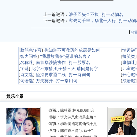
上一篇谜语：
浪子回头金不换--打一动物名
下一篇谜语：
客去两千里，华北一人行--打一动物
【
收
[
脑筋急转弯
]
你知道不可救药的成语是如何
[
情趣谜
[
智力问答
]
“我思故我在”是谁的名言？
[
搞笑类
[
名称迷
]
南京华沙搞协作--打一股票名
[
事物迷
[
字谜
]
此字不难猜,孔子猜三天,请问是何字
[
儿童谜
[
诗文迷
]
坚持要求退二线--打一诗词句
[
开心谜
[
词语迷
]
万夫莫开--打一常用词
[
成语谜