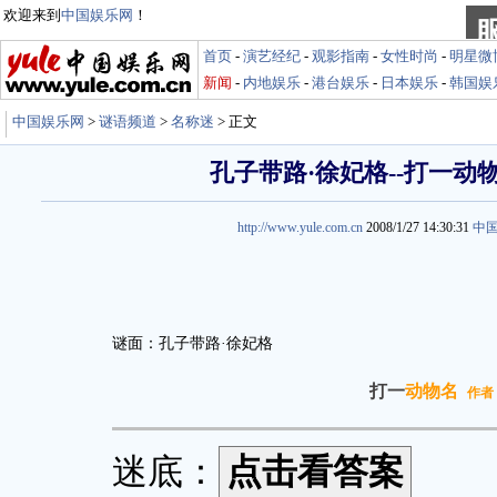
欢迎来到
中国娱乐网
！
首页
-
演艺经纪
-
观影指南
-
女性时尚
-
明星微
新闻
-
内地娱乐
-
港台娱乐
-
日本娱乐
-
韩国娱
中国娱乐网
>
谜语频道
>
名称迷
> 正文
孔子带路·徐妃格--打一动
http://www.yule.com.cn
2008/1/27 14:30:31
中
谜面：孔子带路·徐妃格
打一
动物名
作者
迷底：