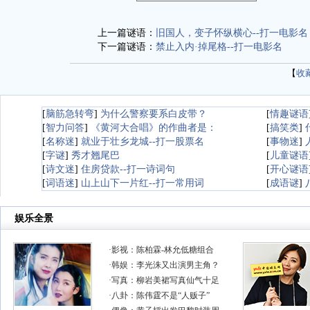
上一篇谜语：
旧国人，变子怀纵横心--打一电影名
下一篇谜语：
禁止入内·掉尾格--打一电影名
【
收
[
脑筋急转弯
]
为什么警察要系白皮带？
[
情趣谜语
[
智力问答
]
《黄河大合唱》的作曲者是：
[
搞笑类
]
[
名称迷
]
就业于壮乡龙城--打一股票名
[
事物迷
]
[
字谜
]
秀才翘尾巴
[
儿童谜语
[
诗文迷
]
住房贷款--打一诗词句
[
开心谜语
[
词语迷
]
山上山下一片红--打一常用词
[
成语谜
]