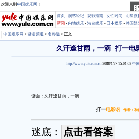
欢迎来到
中国娱乐网
！
首页
-
演艺经纪
-
观影指南
-
女性时尚
-
明星微
新闻
-
内地娱乐
-
港台娱乐
-
日本娱乐
-
韩国娱
中国娱乐网
>
谜语频道
>
名称迷
> 正文
久汗逢甘雨，一滴--打一电
http://www.yule.com.cn
2008/1/27 15:01:02
中
谜面：久汗逢甘雨，一滴
打一
电影名
作者：秋
迷底：