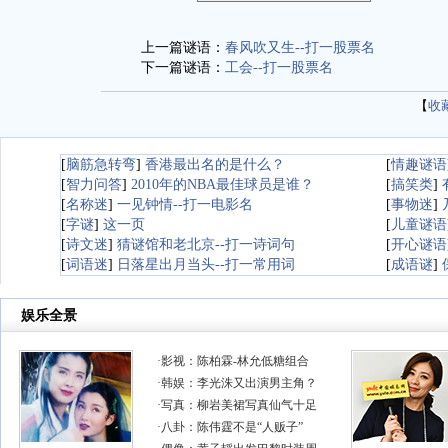
上一篇谜语：
春风吹又生--打一股票名
下一篇谜语：
工会--打一股票名
【
收
[
脑筋急转弯
]
香港最出名的是什么？
[
情趣谜语
[
智力问答
]
2010年的NBA最佳球员是谁？
[
搞笑类
]
[
名称迷
]
一见钟情--打一电影名
[
事物迷
]
[
字谜
]
这一页
[
儿童谜语
[
诗文迷
]
猜谜馆和老北京--打一诗词句
[
开心谜语
[
词语迷
]
日落星出月当头--打一常用词
[
成语谜
]