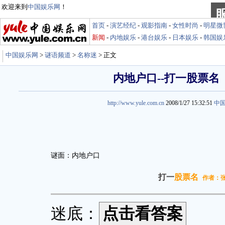
欢迎来到
中国娱乐网
！
首页
-
演艺经纪
-
观影指南
-
女性时尚
-
明星微
新闻
-
内地娱乐
-
港台娱乐
-
日本娱乐
-
韩国娱
中国娱乐网
>
谜语频道
>
名称迷
> 正文
内地户口--打一股票名
http://www.yule.com.cn
2008/1/27 15:32:51
中
谜面：内地户口
打一
股票名
作者：
迷底：