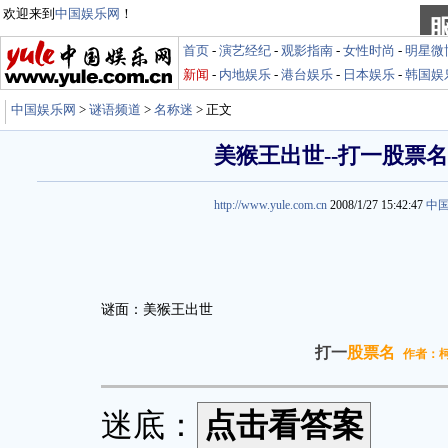
欢迎来到
中国娱乐网
！
首页
-
演艺经纪
-
观影指南
-
女性时尚
-
明星微
新闻
-
内地娱乐
-
港台娱乐
-
日本娱乐
-
韩国娱
中国娱乐网
>
谜语频道
>
名称迷
> 正文
美猴王出世--打一股票名
http://www.yule.com.cn
2008/1/27 15:42:47
中
谜面：美猴王出世
打一
股票名
作者：
迷底：