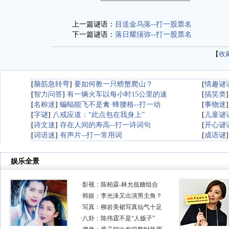
上一篇谜语：
目送金乌落--打一股票名
下一篇谜语：
落日耀须弥--打一股票名
【
收
[
脑筋急转弯
]
要如何教一只螃蟹爬山？
[
情趣谜
[
智力问答
]
有一辆火车以每小时15公里的速
[
搞笑类
[
名称迷
]
蝙蝠能飞不是禽·蜂腰格--打一动
[
事物迷
[
字谜
]
八戒应道：“此点包在我身上”
[
儿童谜
[
诗文迷
]
存在人间的寿高--打一诗词句
[
开心谜
[
词语迷
]
有声片--打一常用词
[
成语谜