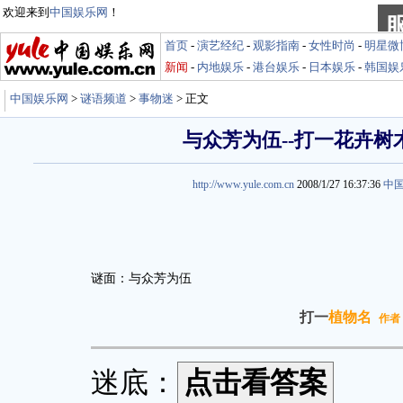
欢迎来到
中国娱乐网
！
首页
-
演艺经纪
-
观影指南
-
女性时尚
-
明星微
新闻
-
内地娱乐
-
港台娱乐
-
日本娱乐
-
韩国娱
中国娱乐网
>
谜语频道
>
事物迷
> 正文
与众芳为伍--打一花卉树
http://www.yule.com.cn
2008/1/27 16:37:36
中
谜面：与众芳为伍
打一
植物名
作者
迷底：