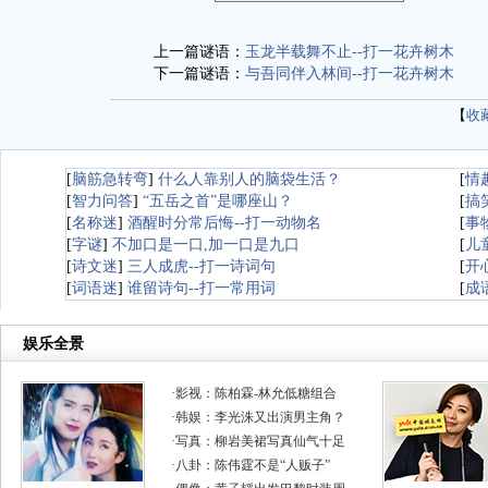
上一篇谜语：
玉龙半载舞不止--打一花卉树木
下一篇谜语：
与吾同伴入林间--打一花卉树木
【
收
[
脑筋急转弯
]
什么人靠别人的脑袋生活？
[
情
[
智力问答
]
“五岳之首”是哪座山？
[
搞
[
名称迷
]
酒醒时分常后悔--打一动物名
[
事
[
字谜
]
不加口是一口,加一口是九口
[
儿
[
诗文迷
]
三人成虎--打一诗词句
[
开
[
词语迷
]
谁留诗句--打一常用词
[
成