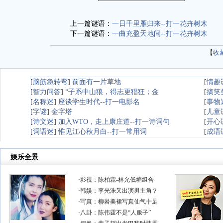
上一篇谜语：
一日千里雁归来--打一花卉树木
下一篇谜语：
一曲充盈天地间--打一花卉树木
【
收
[
脑筋急转弯
]
前面有一片草地
[
情趣
[
智力问答
]
“子系中山狼，得志更猖狂；金
[
搞笑
[
名称迷
]
座谈学生时代--打一电影名
[
事物
[
字谜
]
金字塔
[
儿童
[
诗文迷
]
加入WTO，走上康庄道--打一诗词句
[
开心
[
词语迷
]
惟见江心秋月白--打一常用词
[
成语