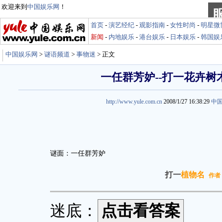
欢迎来到
中国娱乐网
！
首页
-
演艺经纪
-
观影指南
-
女性时尚
-
明星微
新闻
-
内地娱乐
-
港台娱乐
-
日本娱乐
-
韩国娱
中国娱乐网
>
谜语频道
>
事物迷
> 正文
一任群芳妒--打一花卉树
http://www.yule.com.cn
2008/1/27 16:38:29
中
谜面：一任群芳妒
打一
植物名
作者
迷底：