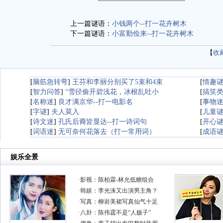
上一篇谜语：
小钱两个--打一花卉树木
下一篇谜语：
小富勤俭来--打一花卉树木
【
收
[
脑筋急转弯
]
王芬和李丽分别买了5束和4束
[
情趣
[
智力问答
]
“雪径偷开碧浅花，冰根乱吐小
[
搞笑
[
名称迷
]
良才满京华--打一电影名
[
事物
[
字谜
]
夫人莫入
[
儿童
[
诗文迷
]
孔氏后裔皆显达--打一诗词句
[
开心
[
词语迷
]
无可奈何花落去（打一常用词）
[
成语