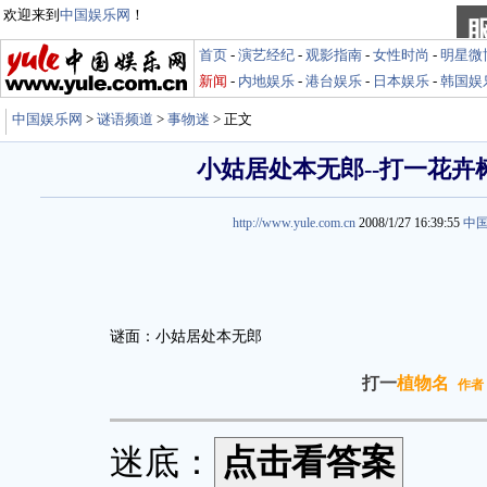
欢迎来到
中国娱乐网
！
首页
-
演艺经纪
-
观影指南
-
女性时尚
-
明星微
新闻
-
内地娱乐
-
港台娱乐
-
日本娱乐
-
韩国娱
中国娱乐网
>
谜语频道
>
事物迷
> 正文
小姑居处本无郎--打一花卉
http://www.yule.com.cn
2008/1/27 16:39:55
中
谜面：小姑居处本无郎
打一
植物名
作者
迷底：