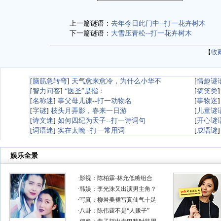
上一篇谜语：
去年今日此门中--打一花卉树木
下一篇谜语：
大雪压青松--打一花卉树木
【
收
[
脑筋急转弯
]
天气愈来愈冷，为什么小华不
[
情趣谜
[
智力问答
]
“医圣”是指：
[
搞笑类
[
名称迷
]
事父母儿谏--打一动物名
[
事物迷
[
字谜
]
枝头月弄影，春来一日游
[
儿童谜
[
诗文迷
]
如何四纪为天子--打一诗词句
[
开心谜
[
词语迷
]
实在太晚--打一常用词
[
成语谜