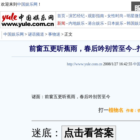
欢迎来到
中国娱乐网
！
首页
-
演艺经纪
-
观影指南
-
女性时尚
-
明星微
新闻
-
内地娱乐
-
港台娱乐
-
日本娱乐
-
韩国娱
中国娱乐网
>
谜语频道
>
事物迷
> 正文
前窗五更听蕉雨，春后吟别苦至今--
http://www.yule.com.cn
2008/1/27 16:42:55
中
谜面：前窗五更听蕉雨，春后吟别苦至今
打一
植物名
作者：
迷底：