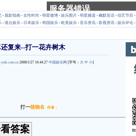
纪
-
观影指南
-
女性时尚
-
明星微博
-
娱乐图片
-
明星频道
-
幽默笑话
-
综艺节目
乐
-
港台娱乐
-
日本娱乐
-
韩国娱乐
-
欧美娱乐
-
音乐资讯
-
影视资讯
-
娱乐评论
还复来--打一花卉树木
.yule.com.cn
2008/1/27 16:44:27
中国娱乐网
[字号：
大
中
小
]
打一
植物名
作者：