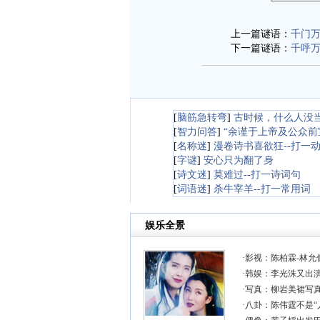
上一篇谜语：
千门万
下一篇谜语：
千呼万
[
脑筋急转弯
]
古时候，什么人没
[
智力问答
]
“余谨于上帝及公众前
[
名称迷
]
漫卷诗书喜欲狂--打一
[
字谜
]
安心只为翻了身
[
诗文迷
]
莫难过--打一诗词句
[
词语迷
]
杀牛宰羊--打一常用词