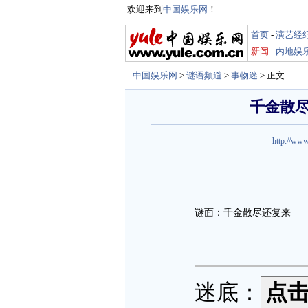
欢迎来到
中国娱乐网
！
首页
-
演艺经
新闻
-
内地娱
中国娱乐网
>
谜语频道
>
事物迷
> 正文
千金散尽
http://www
谜面：千金散尽还复来
迷底：