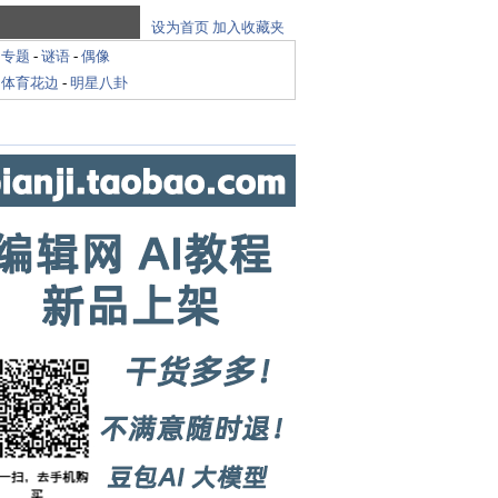
设为首页
加入收藏夹
-
专题
-
谜语
-
偶像
-
体育花边
-
明星八卦