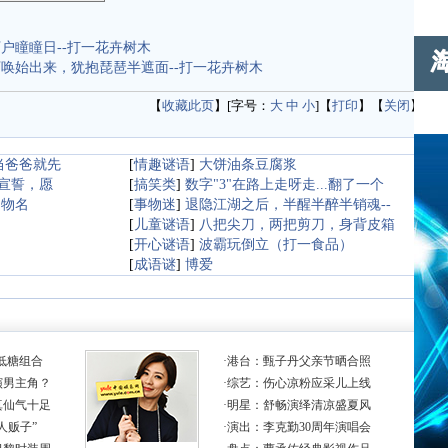
户瞳瞳日--打一花卉树木
唤始出来，犹抱琵琶半遮面--打一花卉树木
【
收藏此页
】[字号：
大
中
小
]【
打印
】【
关闭
】
当爸爸就先
[
情趣谜语
]
大饼油条豆腐浆
宣誓，愿
[
搞笑类
]
数字"3"在路上走呀走...翻了一个
动物名
[
事物迷
]
退隐江湖之后，半醒半醉半销魂--
[
儿童谜语
]
八把尖刀，两把剪刀，身背皮箱
[
开心谜语
]
波霸玩倒立（打一食品）
[
成语谜
]
博爱