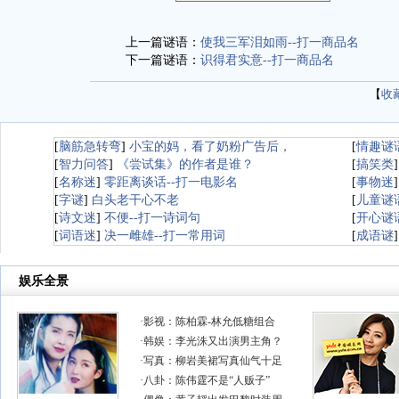
上一篇谜语：
使我三军泪如雨--打一商品名
下一篇谜语：
识得君实意--打一商品名
【
收
[
脑筋急转弯
]
小宝的妈，看了奶粉广告后，
[
情趣谜
[
智力问答
]
《尝试集》的作者是谁？
[
搞笑类
[
名称迷
]
零距离谈话--打一电影名
[
事物迷
[
字谜
]
白头老干心不老
[
儿童谜
[
诗文迷
]
不便--打一诗词句
[
开心谜
[
词语迷
]
决一雌雄--打一常用词
[
成语谜