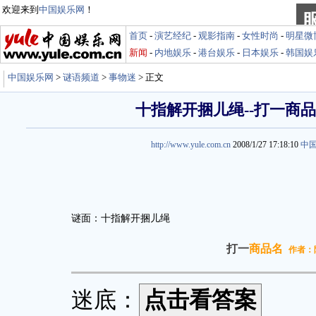
欢迎来到
中国娱乐网
！
首页
-
演艺经纪
-
观影指南
-
女性时尚
-
明星微
新闻
-
内地娱乐
-
港台娱乐
-
日本娱乐
-
韩国娱
中国娱乐网
>
谜语频道
>
事物迷
> 正文
十指解开捆儿绳--打一商
http://www.yule.com.cn
2008/1/27 17:18:10
中
谜面：十指解开捆儿绳
打一
商品名
作者：
迷底：