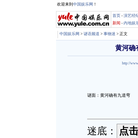
欢迎来到
中国娱乐网
！
首页
-
演艺经
新闻
-
内地娱
中国娱乐网
>
谜语频道
>
事物迷
> 正文
黄河确
http://www
谜面：黄河确有九道弯
迷底：