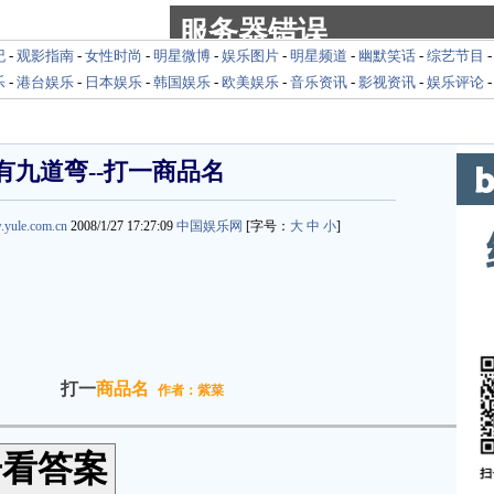
纪
-
观影指南
-
女性时尚
-
明星微博
-
娱乐图片
-
明星频道
-
幽默笑话
-
综艺节目
乐
-
港台娱乐
-
日本娱乐
-
韩国娱乐
-
欧美娱乐
-
音乐资讯
-
影视资讯
-
娱乐评论
有九道弯--打一商品名
.yule.com.cn
2008/1/27 17:27:09
中国娱乐网
[字号：
大
中
小
]
打一
商品名
作者：紫菜