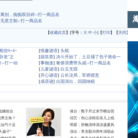
离别，痴痴双目碎--打一商品名
无君主制--打一商品名
【
收藏此页
】[字号：
大
中
小
]【
打印
】【
关闭
】
信9+4=
[
情趣谜语
]
头梳
卧龙”之
[
搞笑类
]
决斗开始了，土豆捅了包子致命一
--打一动
[
事物迷
]
奢侈浪费带头戒--打一商品名
[
儿童谜语
]
白玉无瑕
[
开心谜语
]
云长没局，军师授意
[
成语谜
]
出国演出，回国纳税