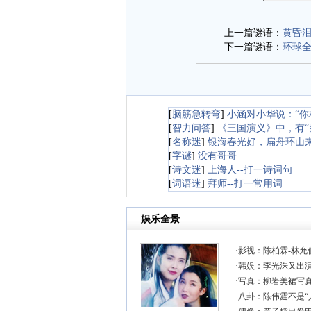
上一篇谜语：
黄昏泪
下一篇谜语：
环球全
[
脑筋急转弯
]
小涵对小华说：“你相
[
智力问答
]
《三国演义》中，有“
[
名称迷
]
银海春光好，扁舟环山来
[
字谜
]
没有哥哥
[
诗文迷
]
上海人--打一诗词句
[
词语迷
]
拜师--打一常用词