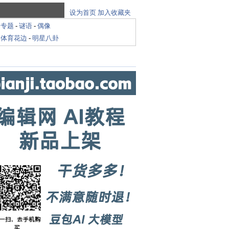
设为首页
加入收藏夹
-
专题
-
谜语
-
偶像
-
体育花边
-
明星八卦