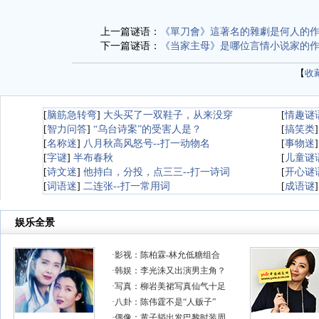
上一篇谜语：
《單刀會》這著名的雜劇是何人的
下一篇谜语：
《当家主母》是哪位言情小说家的
【
收
[
脑筋急转弯
]
大头买了一双鞋子，从来没穿
[
情趣谜
[
智力问答
]
“乌台诗案”的受害人是？
[
搞笑类
[
名称迷
]
八月秋高风怒号--打一动物名
[
事物迷
[
字谜
]
半布春秋
[
儿童谜
[
诗文迷
]
他持白，分投，点三三--打一诗词
[
开心谜
[
词语迷
]
二连张--打一常用词
[
成语谜