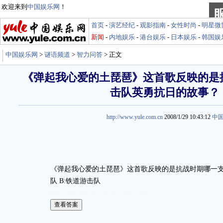
欢迎来到
中国娱乐网
！
首页
-
演艺经纪
-
观影指南
-
女性时尚
-
明星微
新闻
-
内地娱乐
-
港台娱乐
-
日本娱乐
-
韩国娱
中国娱乐网
>
谜语频道
>
智力问答
> 正文
《弹起我心爱的土琵琶》这首歌反映的是
击队英勇抗日的故事？
http://www.yule.com.cn
2008/1/29 10:43:12
中
《弹起我心爱的土琵琶》这首歌反映的是抗战时期哪一支
队 B:铁道游击队
娱乐谜语http://miyu.yule.com.cn