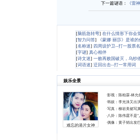
下一篇谜语：
《雷
[
脑筋急转弯
]
在什么情形下你会
[
智力问答
]
《蒙娜·丽莎》是谁的
[
名称迷
]
四周设护卫--打一股票
[
字谜
]
真心相伴
[
诗文迷
]
一败再败国破灭，乌纱
[
词语迷
]
迂回出击--打一常用词