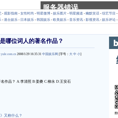
纪
-
观影指南
-
女性时尚
-
明星微博
-
娱乐图片
-
明星频道
-
幽默笑话
-
综艺节目
乐
-
港台娱乐
-
日本娱乐
-
韩国娱乐
-
欧美娱乐
-
音乐资讯
-
影视资讯
-
娱乐评论
是哪位词人的著名作品？
.yule.com.cn
2008/1/29 16:35:31
中国娱乐网
[字号：
大
中
小
]
品？ A:李清照 B:姜夔 C:柳永 D:王安石
m.cn
子》又称什么？