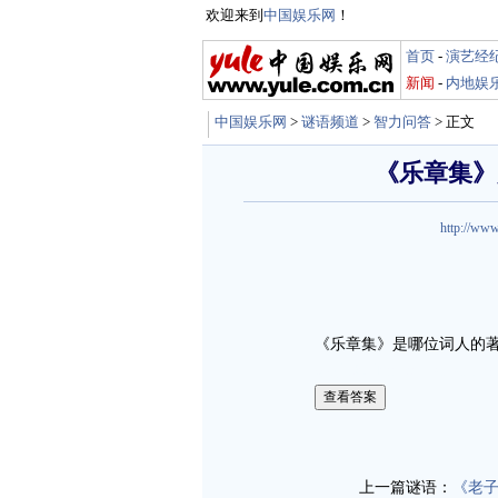
欢迎来到
中国娱乐网
！
首页
-
演艺经
新闻
-
内地娱
中国娱乐网
>
谜语频道
>
智力问答
> 正文
《乐章集》
http://www
《乐章集》是哪位词人的著名作
娱乐谜语http://miyu.yule.co
上一篇谜语：
《老