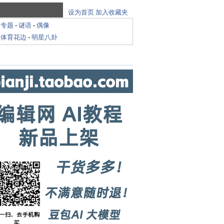
设为首页
加入收藏夹
-
专题
-
谜语
-
偶像
-
体育花边
-
明星八卦