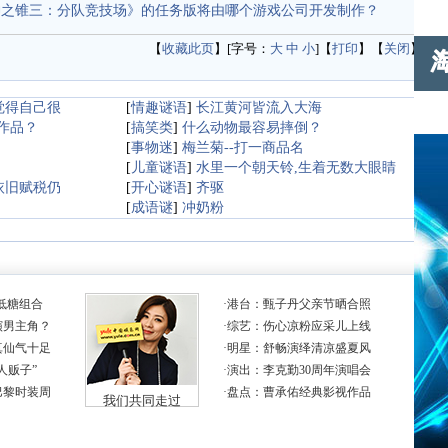
神之锥三：分队竞技场》的任务版将由哪个游戏公司开发制作？
【
收藏此页
】[字号：
大
中
小
]【
打印
】【
关闭
】
觉得自己很
[
情趣谜语
]
长江黄河皆流入大海
作品？
[
搞笑类
]
什么动物最容易摔倒？
名
[
事物迷
]
梅兰菊--打一商品名
[
儿童谜语
]
水里一个朝天铃,生着无数大眼睛
依旧赋税仍
[
开心谜语
]
齐驱
[
成语谜
]
冲奶粉