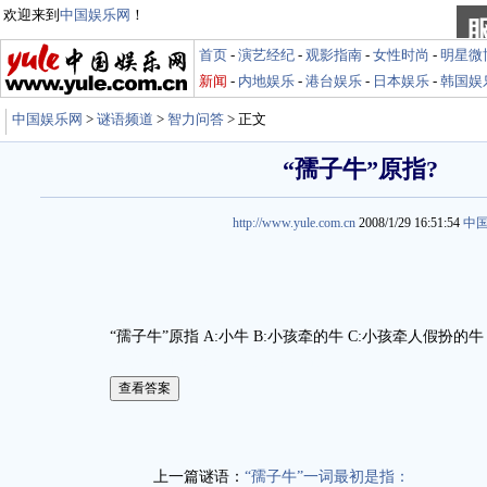
欢迎来到
中国娱乐网
！
首页
-
演艺经纪
-
观影指南
-
女性时尚
-
明星微
新闻
-
内地娱乐
-
港台娱乐
-
日本娱乐
-
韩国娱
中国娱乐网
>
谜语频道
>
智力问答
> 正文
“孺子牛”原指?
http://www.yule.com.cn
2008/1/29 16:51:54
中
“孺子牛”原指 A:小牛 B:小孩牵的牛 C:小孩牵人假扮的牛
娱乐谜语http://miyu.yule.com.cn
上一篇谜语：
“孺子牛”一词最初是指：