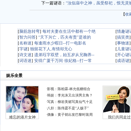
下一篇谜语：
“汝似庙中之神，虽受祭祀，恨无灵
【
收
[
脑筋急转弯
]
每对夫妻在生活中都有一个绝
[
情趣谜
[
智力问答
]
“天下兴亡，匹夫有责”是谁的
[
搞笑类
[
名称迷
]
每逢雨水少暇日--打一电影名
[
事物迷
[
字谜
]
独留花下人,有情却无心
[
儿童谜
[
诗文迷
]
遗弟珏字双壁，始五岁从兄鞠养--
[
开心谜
[
词语迷
]
安得广厦千万间·徐妃格--打一常
[
成语谜