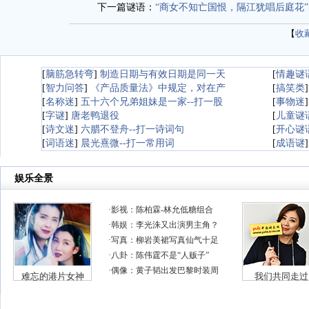
下一篇谜语：
“商女不知亡国恨，隔江犹唱后庭花”
【
收
[
脑筋急转弯
]
制造日期与有效日期是同一天
[
情趣谜
[
智力问答
]
《产品质量法》中规定，对在产
[
搞笑类
[
名称迷
]
五十六个兄弟姐妹是一家--打一股
[
事物迷
[
字谜
]
唐老鸭退役
[
儿童谜
[
诗文迷
]
六腊不登舟--打一诗词句
[
开心谜
[
词语迷
]
晨光熹微--打一常用词
[
成语谜