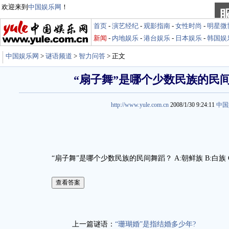
欢迎来到
中国娱乐网
！
首页
-
演艺经纪
-
观影指南
-
女性时尚
-
明星微
新闻
-
内地娱乐
-
港台娱乐
-
日本娱乐
-
韩国娱
中国娱乐网
>
谜语频道
>
智力问答
> 正文
“扇子舞”是哪个少数民族的民
http://www.yule.com.cn
2008/1/30 9:24:11
中国
“扇子舞”是哪个少数民族的民间舞蹈？ A:朝鲜族 B:白族 C
娱乐谜语http://miyu.yule.com.cn
上一篇谜语：
“珊瑚婚”是指结婚多少年?