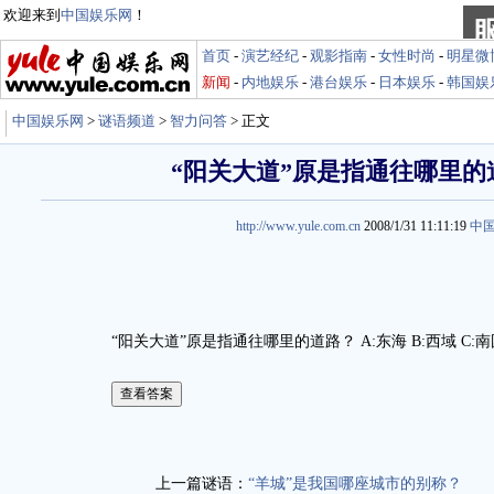
欢迎来到
中国娱乐网
！
首页
-
演艺经纪
-
观影指南
-
女性时尚
-
明星微
新闻
-
内地娱乐
-
港台娱乐
-
日本娱乐
-
韩国娱
中国娱乐网
>
谜语频道
>
智力问答
> 正文
“阳关大道”原是指通往哪里的
http://www.yule.com.cn
2008/1/31 11:11:19
中
“阳关大道”原是指通往哪里的道路？ A:东海 B:西域 C:南国
娱乐谜语http://miyu.yule.com.cn
上一篇谜语：
“羊城”是我国哪座城市的别称？