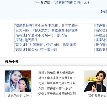
下一篇谜语：
“洋紫荆”的别名叫什么？
【
收
[
脑筋急转弯
]
三个同学下跳棋，共下了45分
[
情趣谜
[
智力问答
]
《聊斋志异》共收录多少则故事
[
搞笑类
[
名称迷
]
华夏永不分裂--打一股票名
[
事物迷
[
字谜
]
起死回生
[
儿童谜
[
诗文迷
]
“对闲窗畔，停灯向晓，抱影无眠
[
开心谜
[
词语迷
]
试金石--打一常用词
[
成语谜