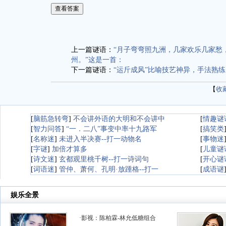
上一篇谜语：
“月子弯弯照九洲，几家欢乐几家愁
州。”这是一首：
下一篇谜语：
“运斤成风”比喻技艺神异，手法熟练
【
收
[
脑筋急转弯
]
不会讲外语的大明和不会讲中
[
情趣谜
[
智力问答
]
“一．二八”事变中率十九路军
[
搞笑类
[
名称迷
]
未进入半决赛--打一动物名
[
事物迷
[
字谜
]
加倍才算多
[
儿童谜
[
诗文迷
]
玄都观里桃千树--打一诗词句
[
开心谜
[
词语迷
]
管仲、萧何、孔明·放踵格--打一
[
成语谜