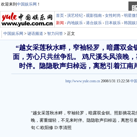
欢迎来到
中国娱乐网
！
首页
-
演艺经纪
-
观影指南
-
女性时尚
-
明星微
新闻
-
内地娱乐
-
港台娱乐
-
日本娱乐
-
韩国娱
中国娱乐网
>
谜语频道
>
智力问答
> 正文
“越女采莲秋水畔，窄袖轻罗，暗露双金
面，芳心只共丝争乱。 鸡尺溪头风浪晚
时伴。隐隐歌声归棹远，离愁引着江南
http://www.yule.com.cn
2008/1/31 15:22:58
中
“越女采莲秋水畔，窄袖轻罗，暗露双金钏。照影摘花花
晚，雾重烟轻，不见来时伴。隐隐歌声归棹远，离愁引着江南
旬 C:欧阳修 D:李清照
娱乐谜语http://miyu.yule.com.cn