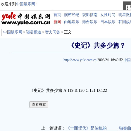
欢迎来到
中国娱乐网
！
首页
-
演艺经纪
-
观影指南
-
女性时尚
-
明星微
新闻
-
内地娱乐
-
港台娱乐
-
日本娱乐
-
韩国娱
中国娱乐网
>
谜语频道
>
智力问答
> 正文
《史记》共多少篇？
http://www.yule.com.cn
2008/2/1 16:49:52
中国
《史记》共多少篇 A:119 B:120 C:121 D:122
娱乐谜语http://miyu.yule.com.cn
上一篇谜语：
《十面埋伏》是传统的______独