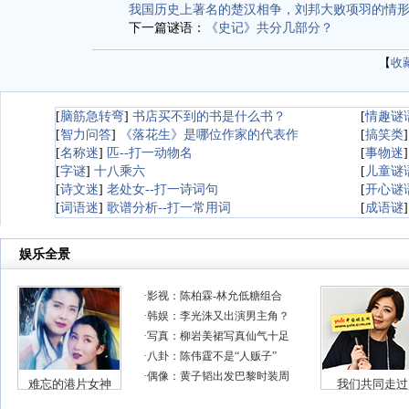
我国历史上著名的楚汉相争，刘邦大败项羽的情
下一篇谜语：
《史记》共分几部分？
【
收
[
脑筋急转弯
]
书店买不到的书是什么书？
[
情趣谜
[
智力问答
]
《落花生》是哪位作家的代表作
[
搞笑类
[
名称迷
]
匹--打一动物名
[
事物迷
[
字谜
]
十八乘六
[
儿童谜
[
诗文迷
]
老处女--打一诗词句
[
开心谜
[
词语迷
]
歌谱分析--打一常用词
[
成语谜