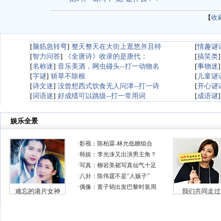
【
收
[
脑筋急转弯
]
整天整天在大街上逛悠并且特
[
情趣谜
[
智力问答
]
《全唐诗》收录的是唐代：
[
搞笑类
[
名称迷
]
音乐美酒，网虫碰头--打一动物名
[
事物迷
[
字谜
]
斩草不除根
[
儿童谜
[
诗文迷
]
没曾想西式饮食无人问津--打一诗
[
开心谜
[
词语迷
]
好成绩可以跳级--打一常用词
[
成语谜