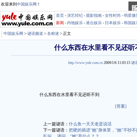
欢迎来到
中国娱乐网
！
首页
-
演艺经纪
-
观影指南
-
女性时尚
-
明星微
新闻
-
内地娱乐
-
港台娱乐
-
日本娱乐
-
韩国娱
中国娱乐网
>
谜语频道
>
名称迷
> 正文
什么东西在水里看不见还听
http://www.yule.com.cn
2009/1/6 11:03:15
谜
什么东西在水里看不见还听不到
[答案]
上一篇谜语：
什么鱼一天天老是说话
下一篇谜语：
把硬的插进“她”身体里，“她”不吵不
乱叫。 请问，“她”是什么？？