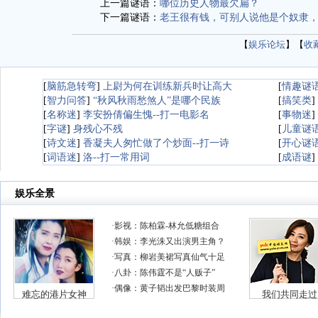
上一篇谜语：
哪位历史人物最欠扁？
下一篇谜语：
老王很有钱，可别人说他是个奴隶
【
娱乐论坛
】【
收
[
脑筋急转弯
]
上尉为何在训练新兵时让高大
[
情趣谜
[
智力问答
]
“秋风秋雨愁煞人”是哪个民族
[
搞笑类
]
[
名称迷
]
李安扮倩偏生愧--打一电影名
[
事物迷
]
[
字谜
]
身残心不残
[
儿童谜
[
诗文迷
]
香凝夫人匆忙做了个炒面--打一诗
[
开心谜
[
词语迷
]
洛--打一常用词
[
成语谜
]