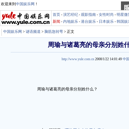
欢迎来到
中国娱乐网
！
首页
-
演艺经纪
-
观影指南
-
女性时尚
-
明星微
新闻
-
内地娱乐
-
港台娱乐
-
日本娱乐
-
韩国娱
中国娱乐网
>
谜语频道
>
脑筋急转弯
> 正文
周瑜与诸葛亮的母亲分别姓
http://www.yule.com.cn
2008/1/22 14:01:49
中
周瑜与诸葛亮的母亲分别姓什么？