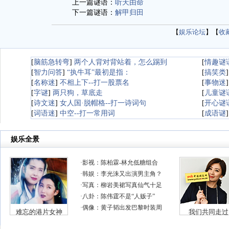
上一篇谜语：
听天由命
下一篇谜语：
解甲归田
【
娱乐论坛
】【
收
[
脑筋急转弯
]
两个人背对背站着，怎么踢到
[
情趣谜
[
智力问答
]
“执牛耳”最初是指：
[
搞笑类
[
名称迷
]
不相上下--打一股票名
[
事物迷
[
字谜
]
两只狗，草底走
[
儿童谜
[
诗文迷
]
女人国·脱帽格--打一诗词句
[
开心谜
[
词语迷
]
中空--打一常用词
[
成语谜