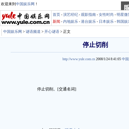
欢迎来到
中国娱乐网
！
首页
-
演艺经纪
-
观影指南
-
女性时尚
-
明星微
新闻
-
内地娱乐
-
港台娱乐
-
日本娱乐
-
韩国娱
中国娱乐网
>
谜语频道
>
开心谜语
> 正文
停止切削
http://www.yule.com.cn
2008/1/24 8:41:05
中国
停止切削。[交通名词]