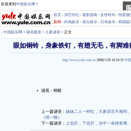
欢迎来到
中国娱乐网
！
首页
-
演艺经纪
-
观影指南
-
女性时尚
-
明星微
新闻
-
内地娱乐
-
港台娱乐
-
日本娱乐
-
韩国娱
中国娱乐网
>
谜语频道
>
儿童谜语
> 正文
眼如铜铃，身象铁钉，有翅无毛，有脚难
http://www.yule.com.cn
2008/1/28 10:24:35
中
谜底：蜻蜓
上一篇谜语：
姊妹二人一样红，大家语言不相同
（猜一物）
下一篇谜语：
上也拦，下也拦，当中一条鲤鱼窜