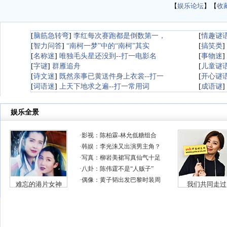
【
娱乐论坛
】【
收
[
脑筋急转弯
]
李红每次赛跑都是倒数第一，
[
情趣谜
[
智力问答
]
“南柯一梦”中的“南柯”其实
[
搞笑类
]
[
名称迷
]
唯独毛头星还没到--打一电影名
[
事物迷
]
[
字谜
]
群雁追舟
[
儿童谜
[
诗文迷
]
既然亲事已黄送件身上衣裳--打一
[
开心谜
[
词语迷
]
上天下地求之遍--打一常用词
[
成语谜
]