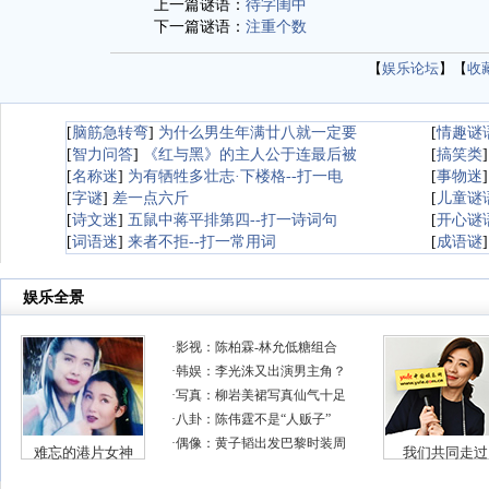
上一篇谜语：
待字闺中
下一篇谜语：
注重个数
【
娱乐论坛
】【
收
[
脑筋急转弯
]
为什么男生年满廿八就一定要
[
情趣谜
[
智力问答
]
《红与黑》的主人公于连最后被
[
搞笑类
[
名称迷
]
为有牺牲多壮志·下楼格--打一电
[
事物迷
[
字谜
]
差一点六斤
[
儿童谜
[
诗文迷
]
五鼠中蒋平排第四--打一诗词句
[
开心谜
[
词语迷
]
来者不拒--打一常用词
[
成语谜