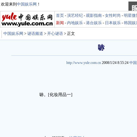
欢迎来到
中国娱乐网
！
首页
-
演艺经纪
-
观影指南
-
女性时尚
-
明星微
新闻
-
内地娱乐
-
港台娱乐
-
日本娱乐
-
韩国娱
中国娱乐网
>
谜语频道
>
开心谜语
> 正文
哧
http://www.yule.com.cn
2008/1/24 8:55:24
中国
哧。[化妆用品一]