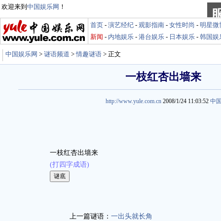
欢迎来到
中国娱乐网
！
首页
-
演艺经纪
-
观影指南
-
女性时尚
-
明星微
新闻
-
内地娱乐
-
港台娱乐
-
日本娱乐
-
韩国娱
中国娱乐网
>
谜语频道
>
情趣谜语
> 正文
一枝红杏出墙来
http://www.yule.com.cn
2008/1/24 11:03:52
中
一枝红杏出墙来
(打四字成语)
娱乐谜语 http://miyu.yule.com.cn
上一篇谜语：
一出头就长角