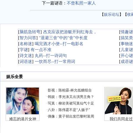
下一篇谜语：
不曾私照一家人
【
娱乐论坛
】【
收
[
脑筋急转弯
]
杰克应该把游艇开到红海去，
[
情趣谜
[
智力问答
]
“退避三舍”中的“舍”中长度
[
搞笑类
[
名称迷
]
喝完酒才小便--打一电影名
[
事物迷
[
字谜
]
有一点不准
[
儿童谜
[
诗文迷
]
丸药--打一诗词句
[
开心谜
[
词语迷
]
一饮而尽--打一常用词
[
成语谜