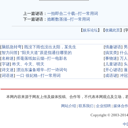
上一篇谜语：
一拍即合二十载--打一常用词
下一篇谜语：
捻断数茎须--打一常用词
【
娱乐论坛
】【
收藏此页
】[
[
脑筋急转弯
]
既没下雨也没出太阳，某先生
[
情趣谜语
]
男
[
智力问答
]
“阳关大道”原是指通往哪里的
[
搞笑类
]
什么
[
名称迷
]
挥毫落纸如云烟--打一电影名
[
事物迷
]
万人
[
字谜
]
昨天、今天、明天
[
儿童谜语
]
头
[
诗文迷
]
漂泊东瀛备艰辛--打一诗词句
[
开心谜语
]
蓬
[
词语迷
]
一口·徐妃格--打一常用词
[
成语谜
]
冲冠
本网内容来源于网友上传及媒体投稿、合作等，不代表本网观点及立场，
网站介绍
|
联系我们
|
企业招聘
|
媒体合
Copyright © 2003-2014 
中