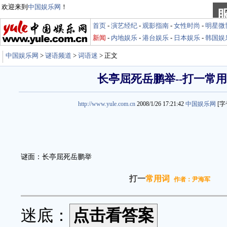
欢迎来到
中国娱乐网
！
首页
-
演艺经纪
-
观影指南
-
女性时尚
-
明星微
新闻
-
内地娱乐
-
港台娱乐
-
日本娱乐
-
韩国娱
中国娱乐网
>
谜语频道
>
词语迷
> 正文
长亭屈死岳鹏举--打一常
http://www.yule.com.cn
2008/1/26 17:21:42
中国娱乐网
[字
谜面：长亭屈死岳鹏举
打一
常用词
作者：尹海军
迷底：