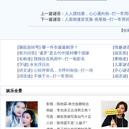
上一篇谜语：
人人团结紧，心心通向前--打一常用
下一篇谜语：
人面相逢皆笑脸·燕尾格--打一常用
【
收
[
脑筋急转弯
]
哪一件衣服最耐穿？
[
情趣谜
[
智力问答
]
“暹罗”是古代中国对哪个国家
[
搞笑类
]
[
名称迷
]
我独自在风雨中--打一电影名
[
事物迷
]
[
字谜
]
水光浮日出
[
儿童谜
[
诗文迷
]
心怯停审讯，大呼叫衙役--打一诗
[
开心谜
[
词语迷
]
不慎于火--打一常用词
[
成语谜
]