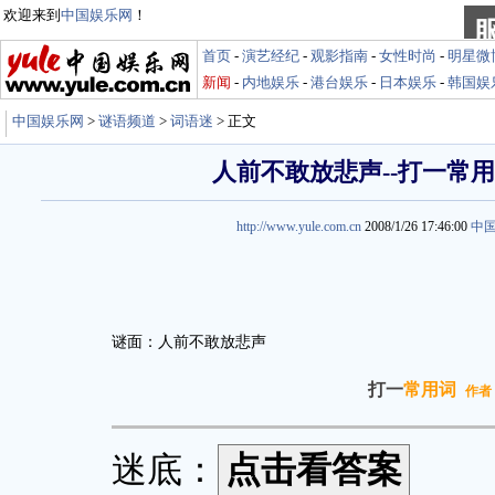
欢迎来到
中国娱乐网
！
首页
-
演艺经纪
-
观影指南
-
女性时尚
-
明星微
新闻
-
内地娱乐
-
港台娱乐
-
日本娱乐
-
韩国娱
中国娱乐网
>
谜语频道
>
词语迷
> 正文
人前不敢放悲声--打一常
http://www.yule.com.cn
2008/1/26 17:46:00
中
谜面：人前不敢放悲声
打一
常用词
作者
迷底：