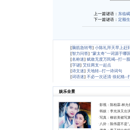
上一篇谜语：
东临碣
下一篇谜语：
定额生
[
脑筋急转弯
]
小陈礼拜天早上赶
[
智力问答
]
“蒙太奇”一词源于哪
[
名称迷
]
赋敛无度万民竭--打一
[
字谜
]
艾炷两支一起点
[
诗文迷
]
天地转--打一诗词句
[
词语迷
]
不必一次还清·徐妃格--