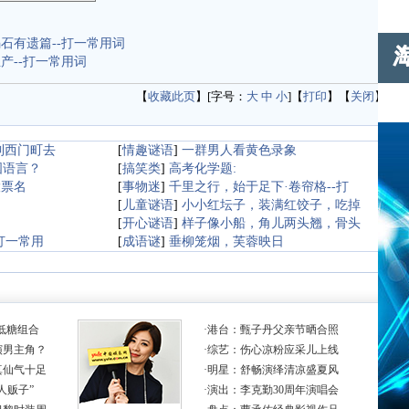
石有遗篇--打一常用词
产--打一常用词
【
收藏此页
】[字号：
大
中
小
]【
打印
】【
关闭
】
到西门町去
[
情趣谜语
]
一群男人看黄色录象
国语言？
[
搞笑类
]
高考化学题:
股票名
[
事物迷
]
千里之行，始于足下·卷帘格--打
[
儿童谜语
]
小小红坛子，装满红饺子，吃掉
[
开心谜语
]
样子像小船，角儿两头翘，骨头
打一常用
[
成语谜
]
垂柳笼烟，芙蓉映日