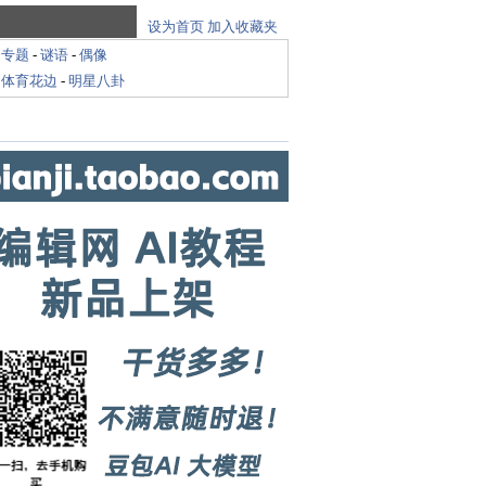
设为首页
加入收藏夹
-
专题
-
谜语
-
偶像
-
体育花边
-
明星八卦