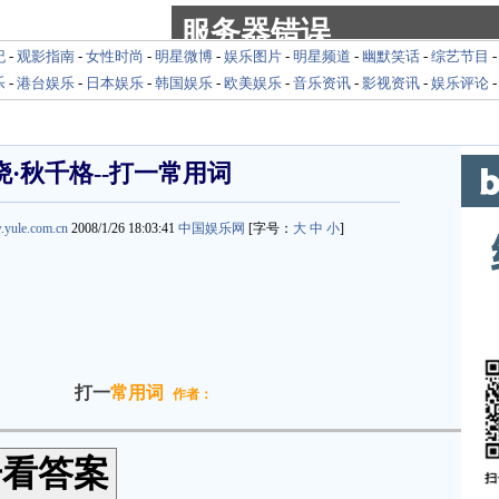
纪
-
观影指南
-
女性时尚
-
明星微博
-
娱乐图片
-
明星频道
-
幽默笑话
-
综艺节目
乐
-
港台娱乐
-
日本娱乐
-
韩国娱乐
-
欧美娱乐
-
音乐资讯
-
影视资讯
-
娱乐评论
·秋千格--打一常用词
.yule.com.cn
2008/1/26 18:03:41
中国娱乐网
[字号：
大
中
小
]
打一
常用词
作者：