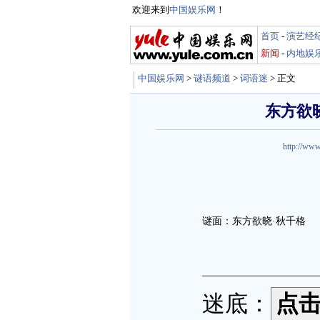
欢迎来到
中国娱乐网
！
首页
-
演艺经
新闻
-
内地娱
中国娱乐网
>
谜语频道
>
词语迷
> 正文
东方欲晓
http://www
谜面：东方欲晓·秋千格
迷底：