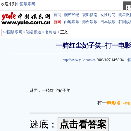
欢迎来到
中国娱乐网
！
首页
-
演艺经纪
-
观影指南
-
女性时尚
-
明星微
新闻
-
内地娱乐
-
港台娱乐
-
日本娱乐
-
韩国娱
中国娱乐网
>
谜语频道
>
名称迷
> 正文
一骑红尘妃子笑--打一电
http://www.yule.com.cn
2008/1/27 14:50:34
中
谜面：一骑红尘妃子笑
打一
电影名
作者
迷底：