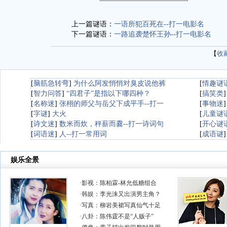
上一篇谜语：
一语所犯百死在--打一电影名
下一篇谜语：
一路追袭楚怀王孙--打一电影名
【
收
[
脑筋急转弯
]
为什么阿发悄悄对臭皮说他裤
[
情趣谜
[
智力问答
]
“四君子”是指以下哪四种？
[
搞笑类
[
名称迷
]
张栩的师父与岳父下成平手--打一
[
事物迷
[
字谜
]
大火
[
儿童谜
[
诗文迷
]
数米而炊，秤薪而爨--打一诗词句
[
开心谜
[
词语迷
]
人--打一常用词
[
成语谜