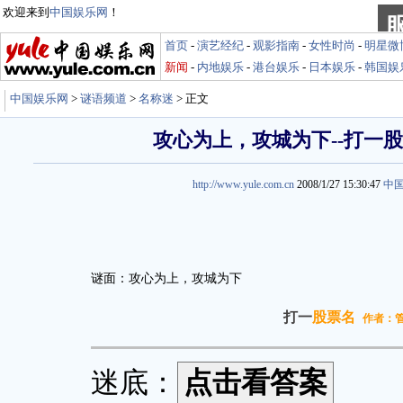
欢迎来到
中国娱乐网
！
首页
-
演艺经纪
-
观影指南
-
女性时尚
-
明星微
新闻
-
内地娱乐
-
港台娱乐
-
日本娱乐
-
韩国娱
中国娱乐网
>
谜语频道
>
名称迷
> 正文
攻心为上，攻城为下--打一
http://www.yule.com.cn
2008/1/27 15:30:47
中
谜面：攻心为上，攻城为下
打一
股票名
作者：
迷底：