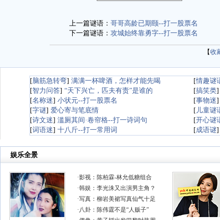
上一篇谜语：
哥哥高龄已期颐--打一股票名
下一篇谜语：
攻城始终靠勇字--打一股票名
【
收
[
脑筋急转弯
]
满满一杯啤酒，怎样才能先喝
[
情趣谜
[
智力问答
]
“天下兴亡，匹夫有责”是谁的
[
搞笑类
[
名称迷
]
小状元--打一股票名
[
事物迷
[
字谜
]
爱心寄与笔底情
[
儿童谜
[
诗文迷
]
滥厕其间·卷帘格--打一诗词句
[
开心谜
[
词语迷
]
十八斤--打一常用词
[
成语谜