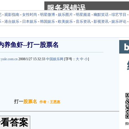
纪
-
观影指南
-
女性时尚
-
明星微博
-
娱乐图片
-
明星频道
-
幽默笑话
-
综艺节目
乐
-
港台娱乐
-
日本娱乐
-
韩国娱乐
-
欧美娱乐
-
音乐资讯
-
影视资讯
-
娱乐评论
内养鱼虾--打一股票名
.yule.com.cn
2008/1/27 15:32:33
中国娱乐网
[字号：
大
中
小
]
打一
股票名
作者：王恩惠