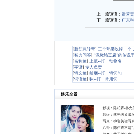
上一篇谜语：
群芳竞
下一篇谜语：
广东种
[
脑筋急转弯
]
三个苹果吃掉一个
[
智力问答
]
“泥鳅钻豆腐”的传说
[
名称迷
]
上疏--打一动物名
[
字谜
]
专人负责
[
诗文迷
]
岫烟--打一诗词句
[
词语迷
]
昧--打一常用词