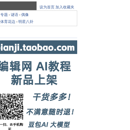
设为首页
加入收藏夹
-
专题
-
谜语
-
偶像
-
体育花边
-
明星八卦