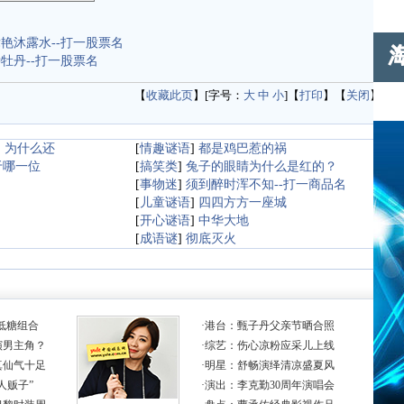
艳沐露水--打一股票名
牡丹--打一股票名
【
收藏此页
】[字号：
大
中
小
]【
打印
】【
关闭
】
，为什么还
[
情趣谜语
]
都是鸡巴惹的祸
于哪一位
[
搞笑类
]
兔子的眼睛为什么是红的？
[
事物迷
]
须到醉时浑不知--打一商品名
[
儿童谜语
]
四四方方一座城
[
开心谜语
]
中华大地
[
成语谜
]
彻底灭火