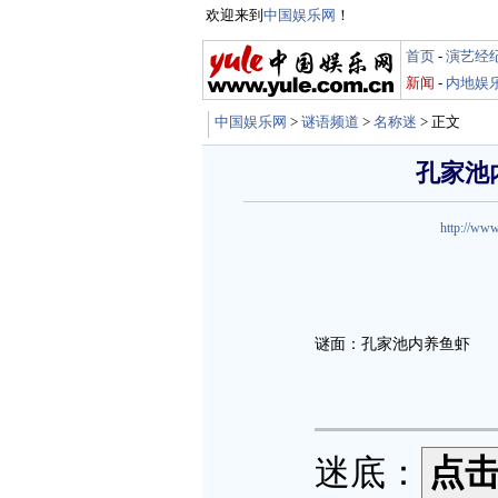
欢迎来到
中国娱乐网
！
首页
-
演艺经
新闻
-
内地娱
中国娱乐网
>
谜语频道
>
名称迷
> 正文
孔家池
http://www
谜面：孔家池内养鱼虾
迷底：