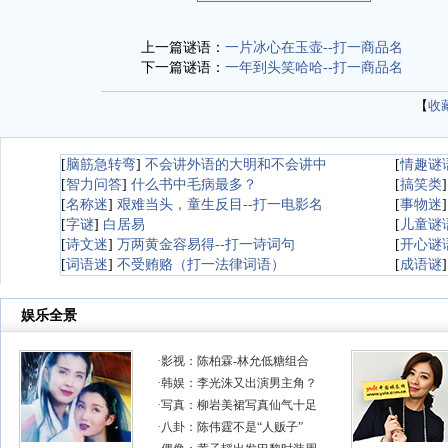
上一篇谜语：
一片冰心在玉壶--打一商品名
下一篇谜语：
一年到头笑哈哈--打一商品名
【
收
[
脑筋急转弯
]
不会讲外语的大明和不会讲中
[
情趣谜
[
智力问答
]
什么书中毛病最多？
[
搞笑类
[
名称迷
]
艰难当头，童生反目--打一电影名
[
事物迷
[
字谜
]
白居易
[
儿童谜
[
诗文迷
]
万两黄金容易得--打一诗词句
[
开心谜
[
词语迷
]
不受贿赂（打一法律词语）
[
成语谜