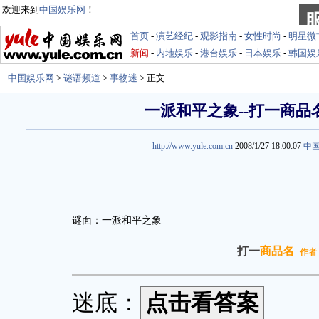
欢迎来到
中国娱乐网
！
首页
-
演艺经纪
-
观影指南
-
女性时尚
-
明星微
新闻
-
内地娱乐
-
港台娱乐
-
日本娱乐
-
韩国娱
中国娱乐网
>
谜语频道
>
事物迷
> 正文
一派和平之象--打一商品
http://www.yule.com.cn
2008/1/27 18:00:07
中
谜面：一派和平之象
打一
商品名
作者
迷底：