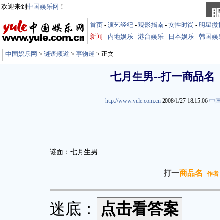
欢迎来到
中国娱乐网
！
首页
-
演艺经纪
-
观影指南
-
女性时尚
-
明星微
新闻
-
内地娱乐
-
港台娱乐
-
日本娱乐
-
韩国娱
中国娱乐网
>
谜语频道
>
事物迷
> 正文
七月生男--打一商品名
http://www.yule.com.cn
2008/1/27 18:15:06
中
谜面：七月生男
打一
商品名
作者
迷底：