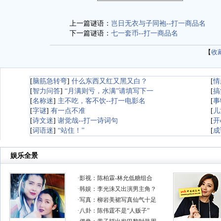
上一篇谜语：
岂日无衣与子同袍--打一商品名
下一篇谜语：
七一套币--打一商品名
【
收
[
脑筋急转弯
]
什么东西又红又黑又白？
[
情
[
智力问答
]
“月满则亏，水满”请填写下一
[
搞
[
名称迷
]
主不吃，客不饮--打一电影名
[
事
[
字谜
]
有一点不准
[
儿
[
诗文迷
]
谢觉哉--打一诗词句
[
开
[
词语迷
]
“站住！”
[
成