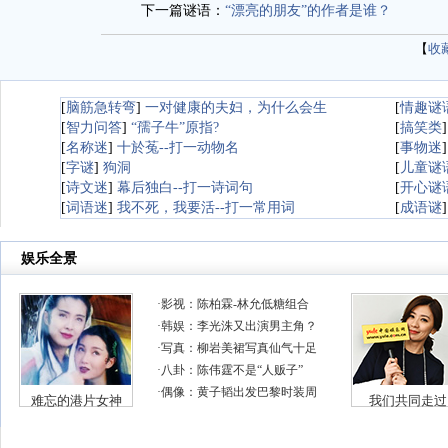
下一篇谜语：
“漂亮的朋友”的作者是谁？
【
收
[
脑筋急转弯
]
一对健康的夫妇，为什么会生
[
情趣谜
[
智力问答
]
“孺子牛”原指?
[
搞笑类
[
名称迷
]
十於菟--打一动物名
[
事物迷
[
字谜
]
狗洞
[
儿童谜
[
诗文迷
]
幕后独白--打一诗词句
[
开心谜
[
词语迷
]
我不死，我要活--打一常用词
[
成语谜