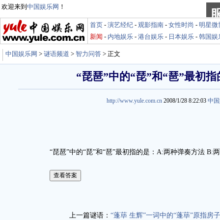
欢迎来到
中国娱乐网
！
首页
-
演艺经纪
-
观影指南
-
女性时尚
-
明星微
新闻
-
内地娱乐
-
港台娱乐
-
日本娱乐
-
韩国娱
中国娱乐网
>
谜语频道
>
智力问答
> 正文
“琵琶”中的“琵”和“琶”最初
http://www.yule.com.cn
2008/1/28 8:22:03
中国
“琵琶”中的“琵”和“琶”最初指的是：A:两种弹奏方法 B:两
娱乐谜语http://miyu.yule.com.cn
上一篇谜语：
“蓬荜 生辉”一词中的“蓬荜”原指房