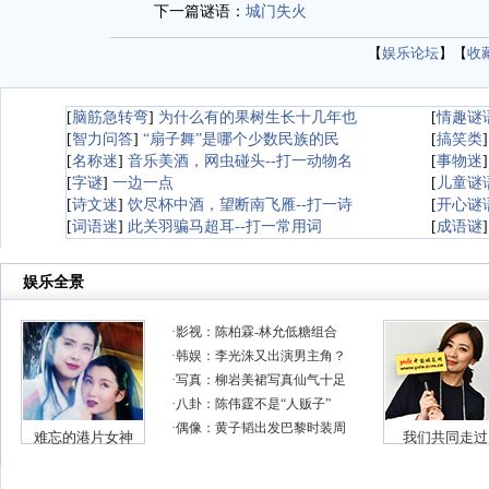
下一篇谜语：
城门失火
【
娱乐论坛
】【
收
[
脑筋急转弯
]
为什么有的果树生长十几年也
[
情趣谜
[
智力问答
]
“扇子舞”是哪个少数民族的民
[
搞笑类
[
名称迷
]
音乐美酒，网虫碰头--打一动物名
[
事物迷
[
字谜
]
一边一点
[
儿童谜
[
诗文迷
]
饮尽杯中酒，望断南飞雁--打一诗
[
开心谜
[
词语迷
]
此关羽骗马超耳--打一常用词
[
成语谜