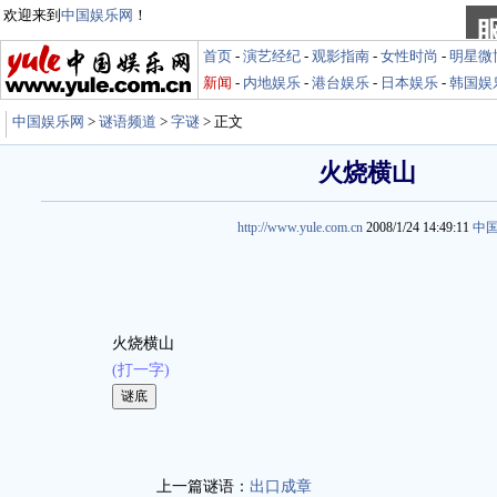
欢迎来到
中国娱乐网
！
首页
-
演艺经纪
-
观影指南
-
女性时尚
-
明星微
新闻
-
内地娱乐
-
港台娱乐
-
日本娱乐
-
韩国娱
中国娱乐网
>
谜语频道
>
字谜
> 正文
火烧横山
http://www.yule.com.cn
2008/1/24 14:49:11
中
火烧横山
(打一字)
娱乐谜语 http://miyu.yule.com.cn
上一篇谜语：
出口成章